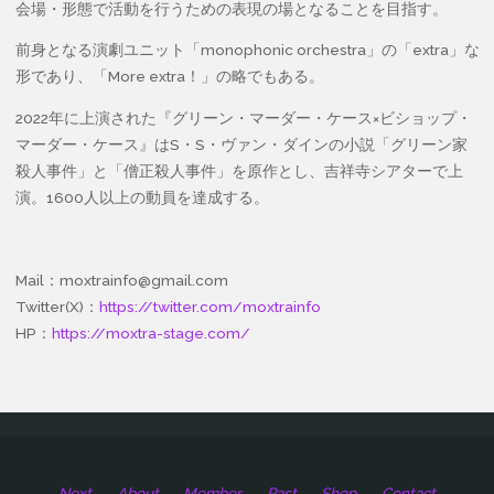
会場・形態で活動を行うための表現の場となることを目指す。
前身となる演劇ユニット「monophonic orchestra」の「extra」な
形であり、「More extra！」の略でもある。
2022年に上演された『グリーン・マーダー・ケース×ビショップ・
マーダー・ケース』はS・S・ヴァン・ダインの小説「グリーン家
殺人事件」と「僧正殺人事件」を原作とし、吉祥寺シアターで上
演。1600人以上の動員を達成する。
Mail：moxtrainfo@gmail.com
Twitter(X)：
https://twitter.com/moxtrainfo
HP：
https://moxtra-stage.com/
Next
About
Member
Past
Shop
Contact